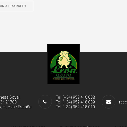
IR AL CARRITO
ehesa Boyal,
Tel. (+34) 959 418 008
-3 • 21700
Tel. (+34) 959 418 009
rece
, Huelva • España
Tel. (+34) 959 418 010