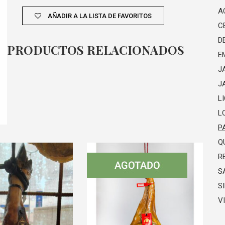
A
AÑADIR A LA LISTA DE FAVORITOS
C
D
PRODUCTOS RELACIONADOS
E
J
J
L
L
P
Q
R
S
S
V