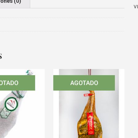
ones (0)
V
S