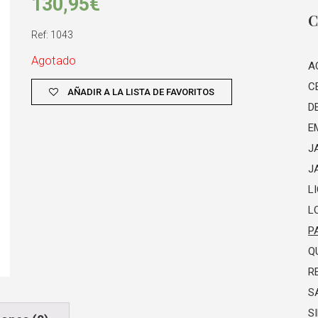
130,95
€
C
Ref: 1043
Agotado
A
C
AÑADIR A LA LISTA DE FAVORITOS
D
E
J
J
L
L
P
Q
R
S
S