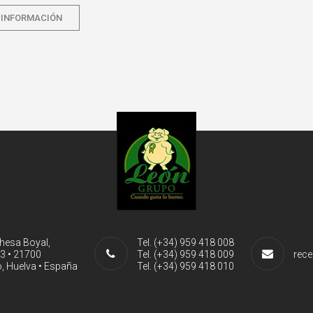
 INFORMACIÓN
ehesa Boyal,
Tel. (+34) 959 418 008
-3 • 21700
Tel. (+34) 959 418 009
rece
, Huelva • España
Tel. (+34) 959 418 010