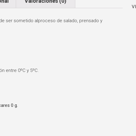
onal
Valoraciones (0)
V
de ser sometido alproceso de salado, prensado y
ón entre 0ºC y 5ºC.
ares 0 g.