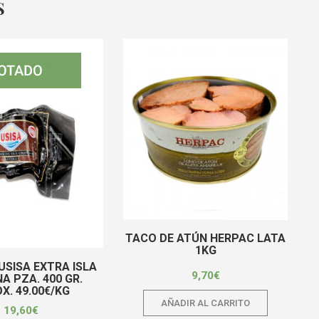
S
TACO DE ATÚN HERPAC LATA
1KG
SISA EXTRA ISLA
9,70
€
NA PZA. 400 GR.
X. 49.00€/KG
AÑADIR AL CARRITO
19,60
€