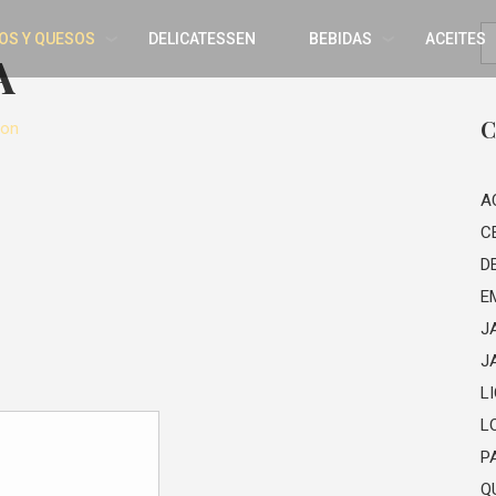
OS Y QUESOS
DELICATESSEN
BEBIDAS
ACEITES
A
C
eon
A
C
D
E
J
J
L
L
P
Q