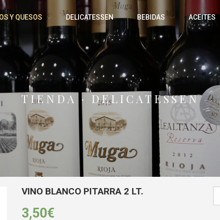
OS Y QUESOS
DELICATESSEN
BEBIDAS
ACEITES
TIENDA · DELICATESSEN
VINO BLANCO PITARRA 2 LT.
3,50
€