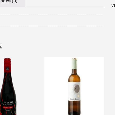
ones (0)
V
S