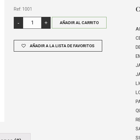
C
Ref: 1001
-
+
AÑADIR AL CARRITO
VINO BLANCO PITARRA 2 LT. CANTIDAD
A
C
AÑADIR A LA LISTA DE FAVORITOS
D
E
J
J
L
L
P
Q
R
S
S