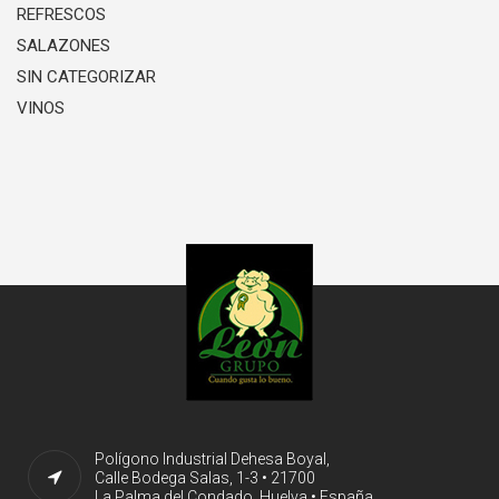
REFRESCOS
SALAZONES
SIN CATEGORIZAR
VINOS
Polígono Industrial Dehesa Boyal,
Calle Bodega Salas, 1-3 • 21700
La Palma del Condado, Huelva • España