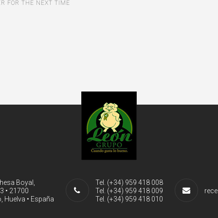
ER FOR THE NEXT TIME
ehesa Boyal,
Tel. (+34) 959 418 008
-3 • 21700
Tel. (+34) 959 418 009
rece
, Huelva • España
Tel. (+34) 959 418 010