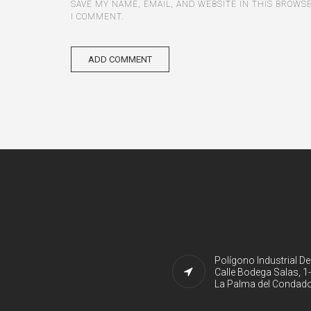
SAVE MY NAME, EMAIL, AND WEBSITE IN THIS BROWS
I COMMENT.
Polígono Industrial D
Calle Bodega Salas, 1
La Palma del Condado