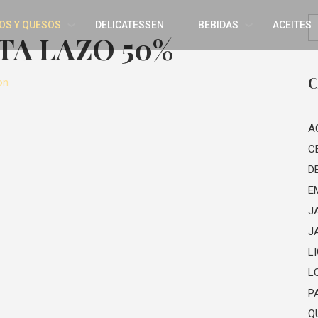
OS Y QUESOS
DELICATESSEN
BEBIDAS
ACEITES
TA LAZO 50%
C
on
A
C
D
E
J
J
L
L
P
Q