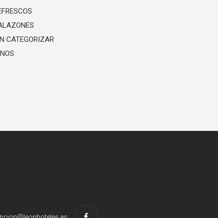
EFRESCOS
ALAZONES
IN CATEGORIZAR
INOS
pcion@leonhoteles.es