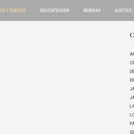
OS Y QUESOS
DELICATESSEN
BEBIDAS
ACEITES
C
A
C
D
E
J
J
L
L
P
Q