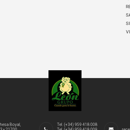
R
S
S
V
ehesa Boyal,
Tel. (+34) 959 418 008
-3 • 21700
Tel. (+34) 959 418 009
rece