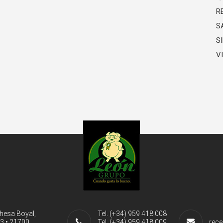
R
S
S
V
ehesa Boyal,
Tel. (+34) 959 418 008
-3 • 21700
Tel. (+34) 959 418 009
rece