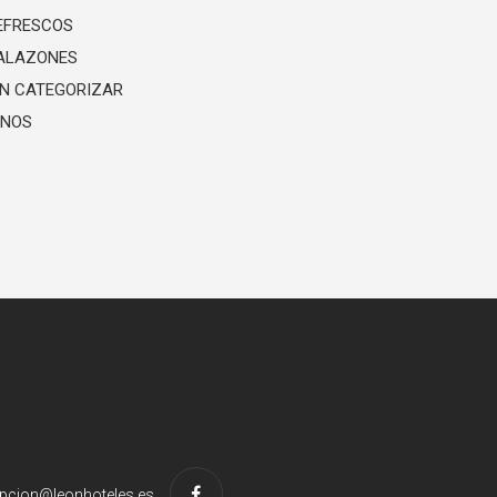
EFRESCOS
ALAZONES
IN CATEGORIZAR
INOS
pcion@leonhoteles.es