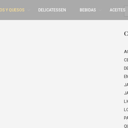
OS Y QUESOS
DELICATESSEN
BEBIDAS
ACEITES
C
A
C
D
E
J
J
L
L
P
Q