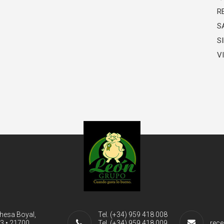
R
S
S
V
ehesa Boyal,
Tel. (+34) 959 418 008
-3 • 21700
Tel. (+34) 959 418 009
rece