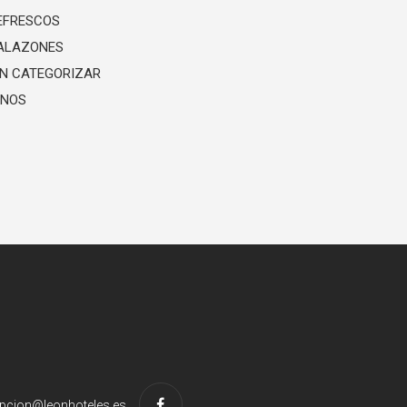
EFRESCOS
ALAZONES
IN CATEGORIZAR
INOS
pcion@leonhoteles.es