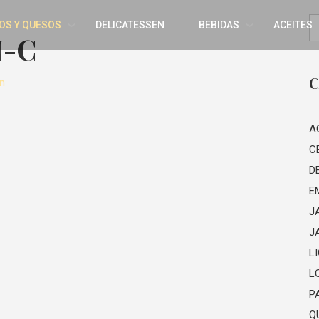
OS Y QUESOS
DELICATESSEN
BEBIDAS
ACEITES
N-C
C
n
A
C
D
E
J
J
L
L
P
Q