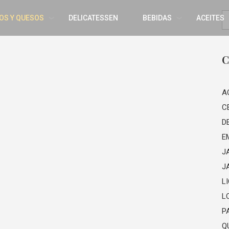
OS Y QUESOS
DELICATESSEN
BEBIDAS
ACEITES
C
A
C
D
E
J
J
L
L
P
Q