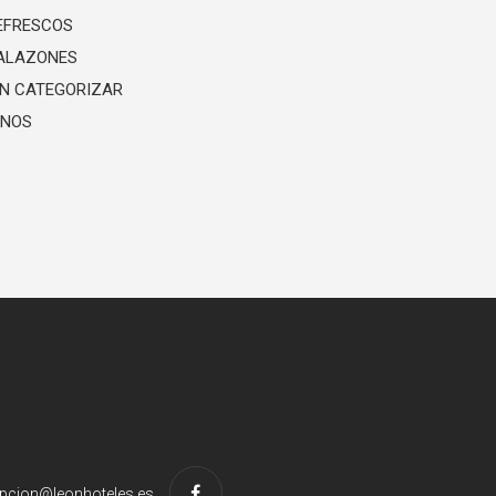
EFRESCOS
ALAZONES
IN CATEGORIZAR
INOS
pcion@leonhoteles.es