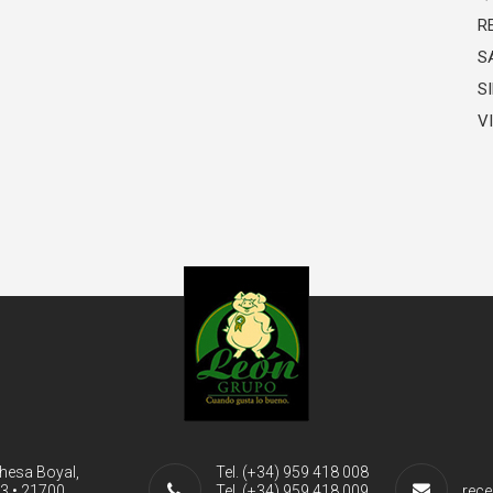
R
S
S
V
ehesa Boyal,
Tel. (+34) 959 418 008
-3 • 21700
Tel. (+34) 959 418 009
rece