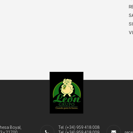
R
S
S
V
ehesa Boyal,
Tel. (+34) 959 418 008
-3 • 21700
Tel. (+34) 959 418 009
rece