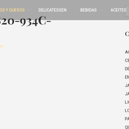
OS Y QUESOS
DELICATESSEN
BEBIDAS
ACEITES
820-934C-
C
on
A
C
D
E
J
J
L
L
P
Q