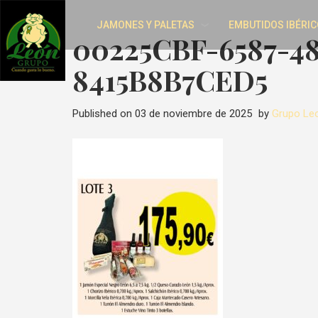
JAMONES Y PALETAS
EMBUTIDOS IBÉRIC
00225CBF-6587-4
8415B8B7CED5
Published on
03 de noviembre de 2025
by
Grupo Le