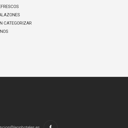
EFRESCOS
ALAZONES
IN CATEGORIZAR
INOS
pcion@leonhoteles.es