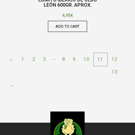
LEÓN 600GR. APROX.
4,95
€
ADD TO CART
…
←
1
2
3
8
9
10
12
11
13
→