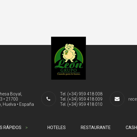
ehesa Boyal,
Tel. (+34) 959 418 008
-3 • 21700
Tel. (+34) 959 418 009
rece
, Huelva • España
Tel. (+34) 959 418 010
S RÁPIDOS
>
HOTELES
RESTAURANTE
CASH