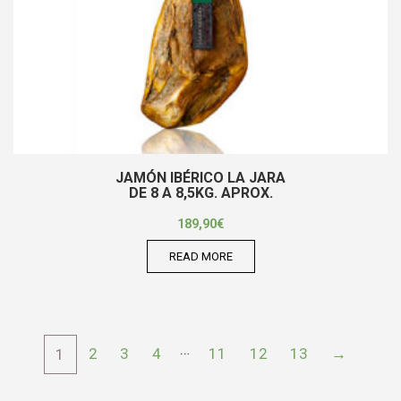
JAMÓN IBÉRICO LA JARA
DE 8 A 8,5KG. APROX.
189,90
€
READ MORE
…
2
3
4
11
12
13
→
1